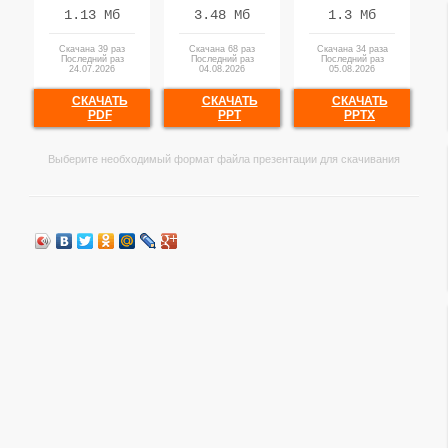
1.13 Мб
3.48 Мб
1.3 Мб
Скачана 39 раз
Скачана 68 раз
Скачана 34 раза
Последний раз
Последний раз
Последний раз
24.07.2026
04.08.2026
05.08.2026
СКАЧАТЬ
СКАЧАТЬ
СКАЧАТЬ
PDF
PPT
PPTX
Выберите необходимый формат файла презентации для скачивания