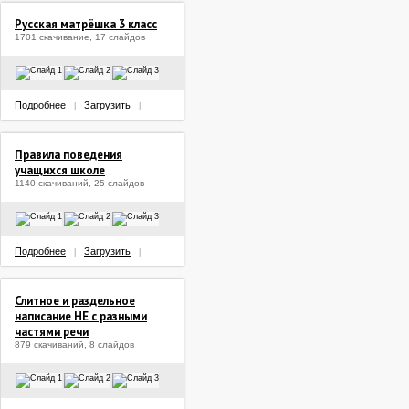
Русская матрёшка 3 класс
1701 скачивание, 17 слайдов
Подробнее
Загрузить
|
|
Правила поведения
учащихся школе
1140 скачиваний, 25 слайдов
Подробнее
Загрузить
|
|
Слитное и раздельное
написание НЕ с разными
частями речи
879 скачиваний, 8 слайдов