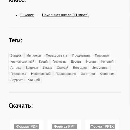
11 класс
Начальная школа (11 класс)
/
Теги:
Бурдюк
Мечников
Перекусывать
Продлевать
Прилавок
Кисломолочный
Козий
Годность
Десерт
Йогурт
Кочевой
Аптека
Вавилон
Исаак
Схожий
Болгария
Иммунитет
Перевозка
Нобелевский
Пищеварение
Заняться
Кишечник
Лауреат
Кальций
Скачать:
Формат PDF
Формат PPT
Формат PPTX