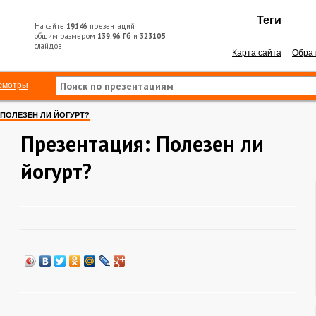
Теги
На сайте
19146
презентаций
общим размером
139.96 Гб
и
323105
слайдов
Карта сайта
Обрат
смотры
ПОЛЕЗЕН ЛИ ЙОГУРТ?
Презентация: Полезен ли
йогурт?