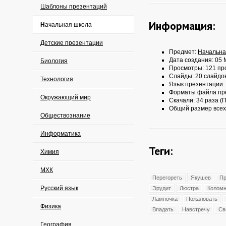
Шаблоны презентаций
Информация:
Начальная школа
Детские презентации
Предмет:
Начальна
Дата создания: 05 
Биология
Просмотры: 121 пр
Слайды: 20 слайдо
Технология
Язык презентации:
Форматы файла пр
Окружающий мир
Скачали: 34 раза (П
Общий размер всех
Обществознание
Информатика
Теги:
Химия
МХК
Перегореть
Якушев
Пр
Русский язык
Эрудит
Люстра
Колом
Лампочка
Пожаловать
Физика
Впадать
Навстречу
Св
География