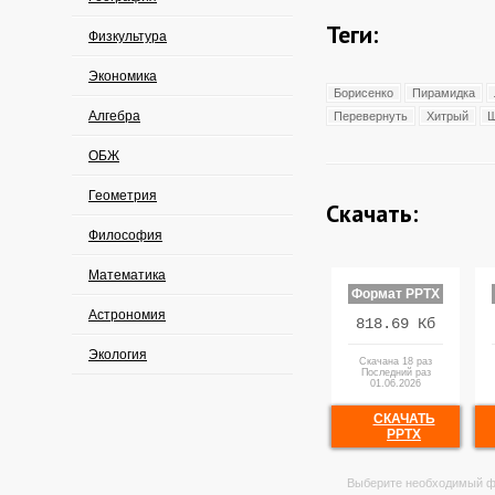
Теги:
Физкультура
Экономика
Борисенко
Пирамидка
Алгебра
Перевернуть
Хитрый
Ш
ОБЖ
Геометрия
Скачать:
Философия
Математика
Формат PPTX
Астрономия
818.69 Кб
Экология
Скачана 18 раз
Последний раз
01.06.2026
СКАЧАТЬ
PPTX
Выберите необходимый ф