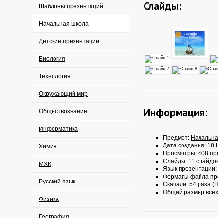
Слайды:
Шаблоны презентаций
Начальная школа
Детские презентации
Биология
Технология
Окружающий мир
Информация:
Обществознание
Информатика
Предмет:
Начальна
Дата создания: 18 
Химия
Просмотры: 408 пр
Слайды: 11 слайдо
МХК
Язык презентации:
Форматы файла пр
Русский язык
Скачали: 54 раза (П
Общий размер всех
Физика
География