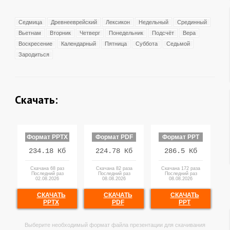
Седмица
Древнееврейский
Лексикон
Недельный
Срединный
Вьетнам
Вторник
Четверг
Понедельник
Подсчёт
Вера
Воскресение
Календарный
Пятница
Суббота
Седьмой
Зародиться
Скачать:
Формат PPTX
Формат PDF
Формат PPT
234.18 Кб
224.78 Кб
286.5 Кб
Скачана 68 раз
Скачана 82 раза
Скачана 172 раза
Последний раз
Последний раз
Последний раз
02.08.2026
08.08.2026
08.08.2026
СКАЧАТЬ
СКАЧАТЬ
СКАЧАТЬ
PPTX
PDF
PPT
Выберите необходимый формат файла презентации для скачивания