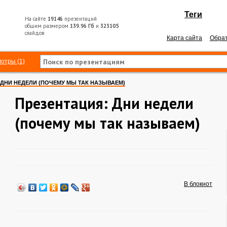
Теги
На сайте
19146
презентаций
общим размером
139.96 Гб
и
323105
слайдов
Карта сайта
Обрат
отры (1)
ДНИ НЕДЕЛИ (ПОЧЕМУ МЫ ТАК НАЗЫВАЕМ)
Презентация: Дни недели
(почему мы так называем)
В блокнот