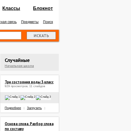
Классы
Блокнот
ная связь
Предметы
Поиск
Случайные
Начальная школа
Три состояния воды 3 класс
929 просмотров, 11 слайдов
Подробнее
Загрузить
|
|
Основа слова. Разбор слова
по составу