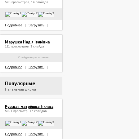
598 просмотров, 14 слайдов
Подробнее
Загрузить
|
|
Марушка Надія Іванівна
111 просмотров, 3 слайда
Слайды не распознаны
Подробнее
Загрузить
|
|
Популярные
Начальная школа
Русская матрёшка 3 класс
5091 просмотр, 17 слайдов
Подробнее
Загрузить
|
|