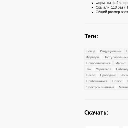
Форматы файла пр
Скачали: 113 раз (П
Общий размер всех
Теги:
Ленца
Индукционный
Фарадей
Поступательны
Поворачиваться
Магнит
Ток
Удаляться
Наблюд
Влево
Проводник
Часо
Приближаться
Полюс
Электромагнитный
Магни
Скачать: