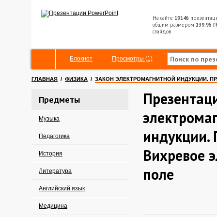
На сайте
19146
презентац
общим размером
139.96 Г
слайдов
Блокнот
Просмотры (1)
ГЛАВНАЯ
/
ФИЗИКА
/
ЗАКОН ЭЛЕКТРОМАГНИТНОЙ ИНДУКЦИИ. ПР
Презентаци
Предметы
электрома
Музыка
индукции. 
Педагогика
Вихревое э
История
поле
Литература
Английский язык
Медицина