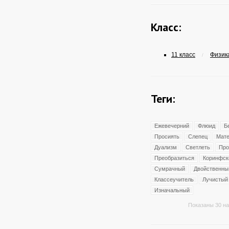
Класс:
11 класс
Физика
/
Теги:
Ежевечерний
Флюид
Б
Просиять
Слепец
Мате
Дуализм
Светлеть
Про
Преобразиться
Коринфск
Сумрачный
Двойственны
Классеучитель
Лучистый
Изначальный
Показаны 30 на