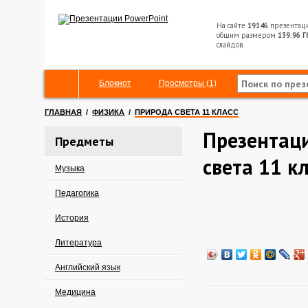
На сайте
19146
презентац
общим размером
139.96 Г
слайдов
Блокнот
Просмотры (1)
ГЛАВНАЯ
/
ФИЗИКА
/
ПРИРОДА СВЕТА 11 КЛАСС
Презентац
Предметы
света 11 к
Музыка
Педагогика
История
Литература
Английский язык
Медицина