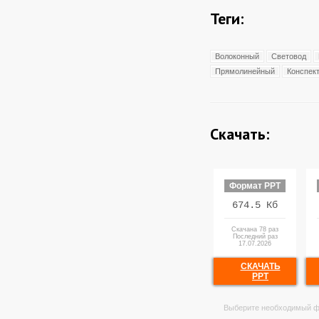
Теги:
Волоконный
Световод
Прямолинейный
Конспек
Скачать:
Формат PPT
674.5 Кб
Скачана 78 раз
Последний раз
17.07.2026
СКАЧАТЬ
PPT
Выберите необходимый ф