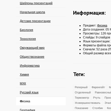
Шаблоны презентаций
Информация:
Начальная школа
Детские презентации
Предмет:
Физика
Дата создания: 05 
Биология
Просмотры: 126 пр
Слайды: 9 слайдов
Технология
Язык презентации:
Форматы файла пр
Окружающий мир
Скачали: 52 раза (П
Общий размер всех
Обществознание
Информатика
Теги:
Химия
МХК
Реперный
Фаренгейт
К
Русский язык
Отделенный
Равновесны
Термометр
Ртуть
Проо
Физика
Усовершенствовать
Этал
Показание
Столбик
Ко
География