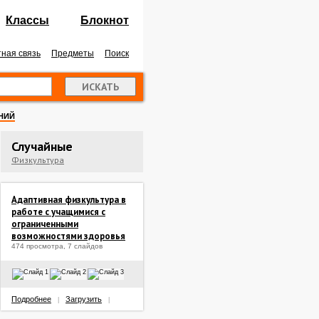
Классы
Блокнот
ная связь
Предметы
Поиск
НИЙ
Случайные
Физкультура
Адаптивная физкультура в
работе с учащимися с
ограниченными
возможностями здоровья
474 просмотра, 7 слайдов
Подробнее
Загрузить
|
|