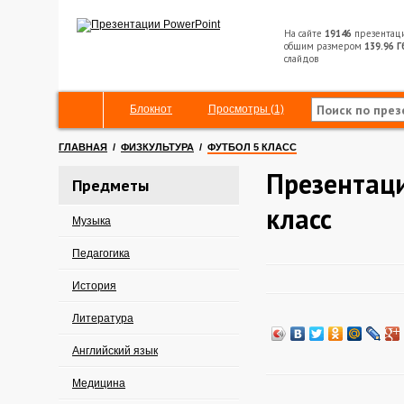
На сайте
19146
презентац
общим размером
139.96 Г
слайдов
Блокнот
Просмотры (1)
ГЛАВНАЯ
/
ФИЗКУЛЬТУРА
/
ФУТБОЛ 5 КЛАСС
Презентаци
Предметы
класс
Музыка
Педагогика
История
Литература
Английский язык
Медицина