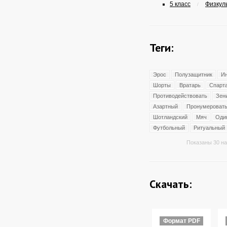
5 класс
Физкуль
/
Теги:
Эрос
Полузащитник
И
Шорты
Вратарь
Спарт
Противодействовать
Зен
Азартный
Пронумероват
Шотландский
Мяч
Оди
Футбольный
Ритуальный
Показаны 30 на
Скачать:
Формат PDF