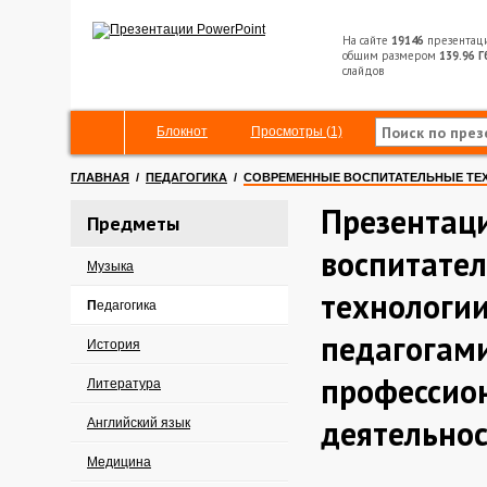
На сайте
19146
презентац
общим размером
139.96 Г
слайдов
Блокнот
Просмотры (1)
ГЛАВНАЯ
/
ПЕДАГОГИКА
/
СОВРЕМЕННЫЕ ВОСПИТАТЕЛЬНЫЕ ТЕХ
Презентац
Предметы
воспитате
Музыка
технологии
Педагогика
педагогами
История
профессио
Литература
деятельно
Английский язык
Медицина