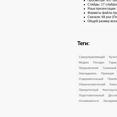
Просмотры: 437 пр
Слайды: 17 слайдо
Язык презентации:
Форматы файла пр
Скачали: 68 раз (По
Общий размер всех
Теги:
Самоуправляющий
Культ
Медико
Погодин
Тарас
Предъявление
Гуманный
Накладывать
Проекция
Оздоровительный
Приоб
Общечеловеческий
Клас
Приоритетный
Конструкт
Подготовительный
Дости
Основываться
Заседани