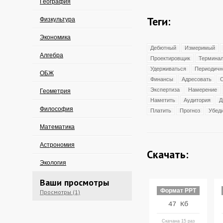
География
Теги:
Физкультура
Экономика
Дебютный
Измеримый
Алгебра
Проектировщик
Термина
Удерживаться
Периодичн
ОБЖ
Финансы
Адресовать
Экспертиза
Намерение
Геометрия
Наметить
Аудитория
Д
Философия
Платить
Прогноз
Убед
Математика
Астрономия
Скачать:
Экология
Ваши просмотры
Формат PPT
Просмотры (1)
47 Кб
Скачана 15 раз