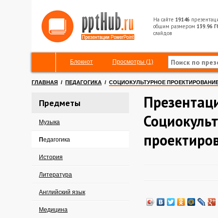
На сайте
19146
презентац
общим размером
139.96 Г
слайдов
Блокнот
Просмотры (1)
ГЛАВНАЯ
/
ПЕДАГОГИКА
/
СОЦИОКУЛЬТУРНОЕ ПРОЕКТИРОВАНИ
Презентац
Предметы
Социокуль
Музыка
проектиро
Педагогика
История
Литература
Английский язык
Медицина