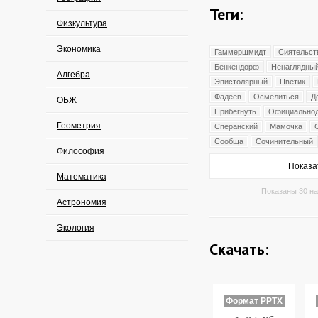
Теги:
Физкультура
Экономика
Гаммершмидт
Сиятельст
Бенкендорф
Ненаглядны
Алгебра
Эпистолярный
Цветик
Фадеев
Осмелиться
Д
ОБЖ
Прибегнуть
Официальнод
Геометрия
Сперанский
Мамочка
Сообща
Сочинительный
Философия
Показа
Математика
Показаны 30 на
Астрономия
Экология
Скачать:
Формат PPTX