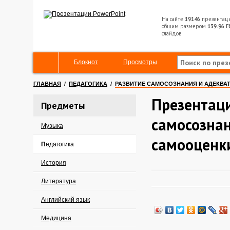
На сайте
19146
презентац
общим размером
139.96 Г
слайдов
Блокнот
Просмотры
ГЛАВНАЯ
/
ПЕДАГОГИКА
/
РАЗВИТИЕ САМОСОЗНАНИЯ И АДЕКВА
Презентаци
Предметы
самосознан
Музыка
самооценк
Педагогика
История
Литература
Английский язык
Медицина