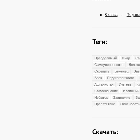
8 класс
Педагог
/
Теги:
Преодолимый
Икар
Са
Самоуверенность
Долете
Скрепить
Беженец
Зав
Воск
Педагогпсихолог
Афганистан
Улететь
К
Самосознание
Излишний
Избыток
Заявление
За
Препятствие
Обосновать
Скачать: