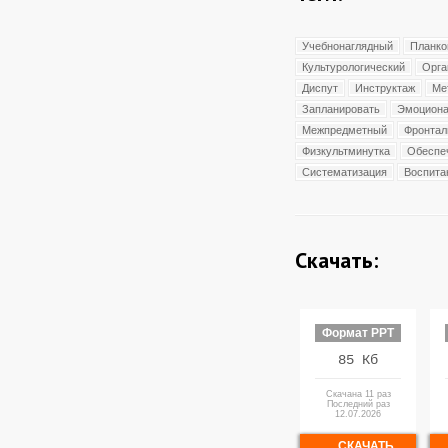
Учебнонаглядный
Планко
Культурологический
Орга
Диспут
Инструктаж
Ме
Запланировать
Эмоциона
Межпредметный
Фронтал
Физкультминутка
Обеспе
Систематизация
Воспита
Скачать:
Формат PPT
85 Кб
Скачана 11 раз
Последний раз
12.07.2026
СКАЧАТЬ