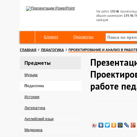
На сайте
19146
презентац
общим размером
139.96 Г
слайдов
Блокнот
Просмотры
ГЛАВНАЯ
/
ПЕДАГОГИКА
/
ПРОЕКТИРОВАНИЕ И АНАЛИЗ В РАБОТ
Презентац
Предметы
Проектиров
Музыка
работе пед
Педагогика
История
Литература
Английский язык
Медицина