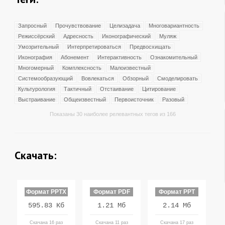
Запросный
Прочувствование
Целизадача
Многовариантность
Режиссёрский
Адресность
Иконографический
Муляж
Умозрительный
Интерпретироваться
Предвосхищать
Иконография
Абонемент
Интерактивность
Ознакомительный
Многомерный
Комплексность
Малоизвестный
Системообразующий
Вовлекаться
Обзорный
Смоделировать
Культурология
Тактичный
Отстаивание
Цитирование
Выстраивание
Общеизвестный
Первоисточник
Разовый
Показаны 30 наиболее релевантных тегов из 166
Скачать:
Формат PPTX
Формат PDF
Формат PPT
595.83 Кб
1.21 Мб
2.14 Мб
Скачана 16 раз
Скачана 11 раз
Скачана 17 раз