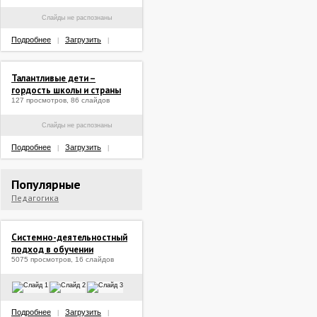
Слайды не распознаны
Подробнее
Загрузить
|
|
Талантливые дети –
гордость школы и страны
127 просмотров, 86 слайдов
Слайды не распознаны
Подробнее
Загрузить
|
|
Популярные
Педагогика
Системно-деятельностный
подход в обучении
5075 просмотров, 16 слайдов
Подробнее
Загрузить
|
|