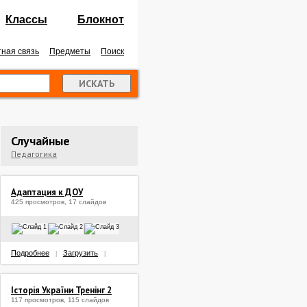
Классы
Блокнот
ная связь
Предметы
Поиск
Случайные
Педагогика
Адаптация к ДОУ
425 просмотров, 17 слайдов
Подробнее
Загрузить
|
|
Історія України Тренінг 2
117 просмотров, 115 слайдов