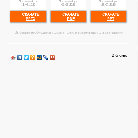
Последний раз
Последний раз
Последний раз
31.07.2026
02.08.2026
27.07.2026
СКАЧАТЬ
СКАЧАТЬ
СКАЧАТЬ
PPTX
PDF
PPT
Выберите необходимый формат файла презентации для скачивания
В блокнот