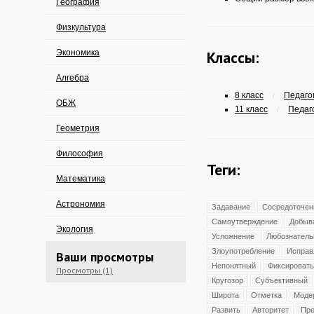
География
Физкультура
Экономика
Классы:
Алгебра
8 класс
Педагог
/
ОБЖ
11 класс
Педаго
/
Геометрия
Философия
Теги:
Математика
Астрономия
Задавание
Сосредоточен
Самоутверждение
Добыв
Экология
Усложнение
Любознатель
Злоупотребление
Исправ
Ваши просмотры
Непонятный
Фиксировать
Просмотры (1)
Кругозор
Субъективный
Широта
Отметка
Моде
Развить
Авторитет
Пре