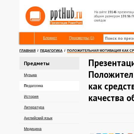
На сайте
19146
презентац
общим размером
139.96 Г
слайдов
Блокнот
Просмотры (1)
ГЛАВНАЯ
/
ПЕДАГОГИКА
/
ПОЛОЖИТЕЛЬНАЯ МОТИВАЦИЯ КАК С
Презентац
Предметы
Положител
Музыка
как средс
Педагогика
качества о
История
Литература
Английский язык
Медицина