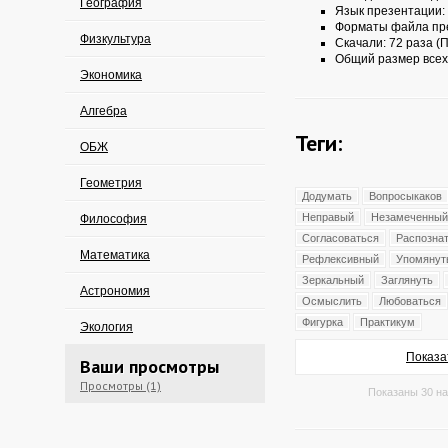
География
Язык презентации:
Форматы файла пр
Физкультура
Скачали: 72 раза (П
Общий размер всех
Экономика
Алгебра
Теги:
ОБЖ
Геометрия
Додумать
Вопросыкаков
Неправый
Незамеченный
Философия
Согласоваться
Распозна
Математика
Рефлексивный
Упомянут
Зеркальный
Заглянуть
Астрономия
Осмыслить
Любоваться
Фигурка
Практикум
Экология
Показа
Ваши просмотры
Просмотры (1)
Показаны 30 на