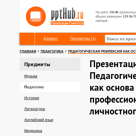
На сайте
19146
презентац
общим размером
139.96 Г
слайдов
Блокнот
Просмотры (1)
ГЛАВНАЯ
/
ПЕДАГОГИКА
/
ПЕДАГОГИЧЕСКАЯ РЕФЛЕКСИЯ КАК О
Презентац
Предметы
Педагогич
Музыка
как основа
Педагогика
профессио
История
личностног
Литература
Английский язык
Медицина