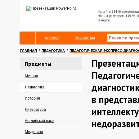
На сайте
19146
презентац
общим размером
139.96 Г
слайдов
Блокнот
Просмотры
ГЛАВНАЯ
/
ПЕДАГОГИКА
/
ПЕДАГОГИЧЕСКАЯ ЭКСПРЕСС-ДИАГНОС
Презентац
Предметы
Педагогиче
Музыка
диагности
Педагогика
в представ
История
интеллект
Литература
недоразви
Английский язык
Медицина