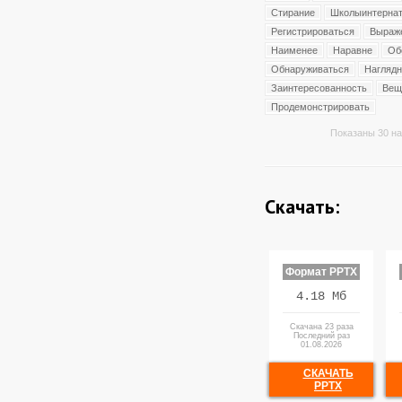
Стирание
Школыинтерна
Регистрироваться
Выраж
Наименее
Наравне
Об
Обнаруживаться
Наглядн
Заинтересованность
Вещ
Продемонстрировать
Показаны 30 на
Скачать:
Формат PPTX
4.18 Мб
Скачана 23 раза
Последний раз
01.08.2026
СКАЧАТЬ
PPTX