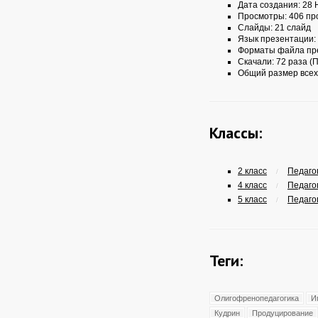
Дата создания: 28 
Просмотры: 406 пр
Слайды: 21 слайд
Язык презентации:
Форматы файла пр
Скачали: 72 раза (П
Общий размер всех
Классы:
2 класс
Педагог
/
4 класс
Педагог
/
5 класс
Педагог
/
Теги:
Олигофренопедагогика
И
Кудрин
Продуцирование