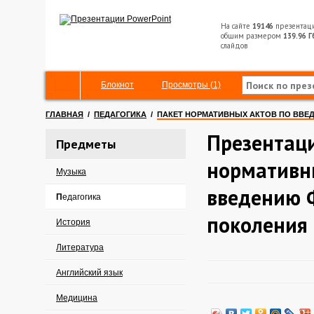
На сайте
19146
презентац
общим размером
139.96 Г
слайдов
Блокнот
Просмотры (1)
ГЛАВНАЯ
/
ПЕДАГОГИКА
/
ПАКЕТ НОРМАТИВНЫХ АКТОВ ПО ВВЕ
Презентаци
Предметы
нормативн
Музыка
введению 
Педагогика
поколения
История
Литература
Английский язык
Медицина