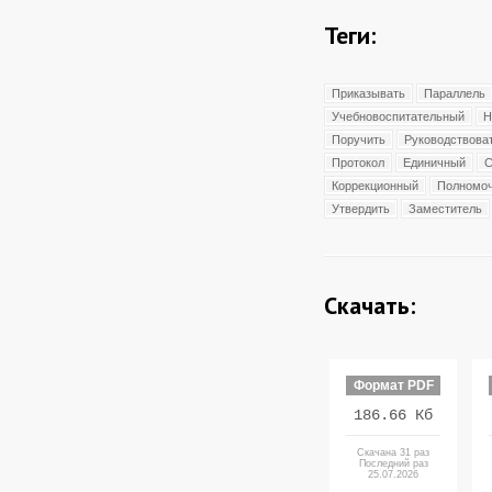
Теги:
Приказывать
Параллель
Учебновоспитательный
Н
Поручить
Руководствова
Протокол
Единичный
С
Коррекционный
Полномо
Утвердить
Заместитель
Скачать:
Формат PDF
186.66 Кб
Скачана 31 раз
Последний раз
25.07.2026