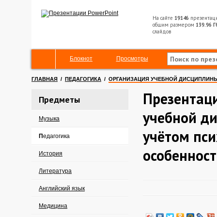
На сайте
19146
презентац
общим размером
139.96 Г
слайдов
Блокнот
Просмотры
ГЛАВНАЯ
/
ПЕДАГОГИКА
/
ОРГАНИЗАЦИЯ УЧЕБНОЙ ДИСЦИПЛИН
Презентац
Предметы
учебной д
Музыка
учётом пси
Педагогика
особеннос
История
Литература
Английский язык
Медицина