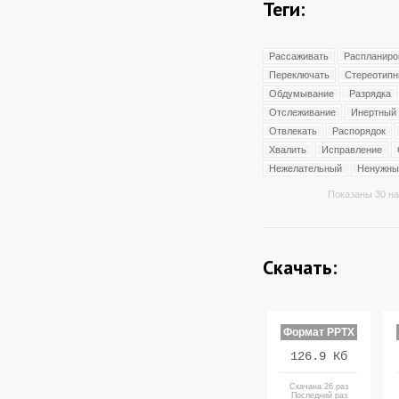
Теги:
Рассаживать
Распланиро
Переключать
Стереотип
Обдумывание
Разрядка
Отслеживание
Инертный
Отвлекать
Распорядок
Хвалить
Исправление
Нежелательный
Ненужны
Показаны 30 на
Скачать:
Формат PPTX
126.9 Кб
Скачана 26 раз
Последний раз