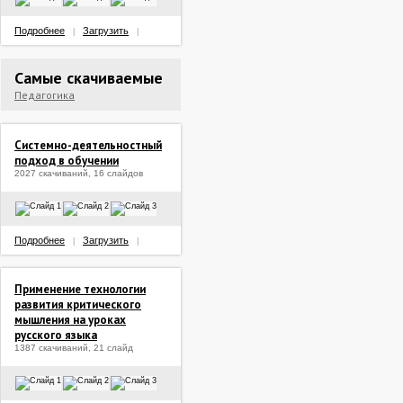
Подробнее
Загрузить
|
|
Самые скачиваемые
Педагогика
Системно-деятельностный
подход в обучении
2027 скачиваний, 16 слайдов
Подробнее
Загрузить
|
|
Применение технологии
развития критического
мышления на уроках
русского языка
1387 скачиваний, 21 слайд