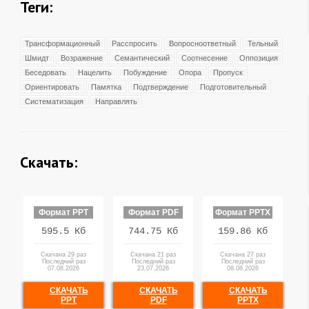
Теги:
Трансформационный
Расспросить
Вопросноответный
Тельный
Шмидт
Возражение
Семантический
Соотнесение
Оппозиция
Беседовать
Нацелить
Побуждение
Опора
Пропуск
Ориентировать
Памятка
Подтверждение
Подготовительный
Систематизация
Направлять
Скачать:
Формат PPT
Формат PDF
Формат PPTX
595.5 Кб
744.75 Кб
159.86 Кб
Скачана 29 раз
Скачана 21 раз
Скачана 27 раз
Последний раз
Последний раз
Последний раз
07.08.2026
23.07.2026
08.08.2026
СКАЧАТЬ
СКАЧАТЬ
СКАЧАТЬ
PPT
PDF
PPTX