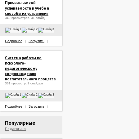
Причины низкой
успеваемости в учебе и
способы их устранения
340 просмотров, 31 слайд
Подробнее
Загрузить
|
|
Система работы по
психолого-
педагогическому
сопровождению
воспитательного процесса
361 просмотр, 9 слайдов
Подробнее
Загрузить
|
|
Популярные
Педагогика