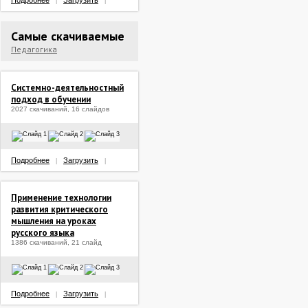
Подробнее
Загрузить
|
|
Самые скачиваемые
Педагогика
Системно-деятельностный
подход в обучении
2027 скачиваний, 16 слайдов
Подробнее
Загрузить
|
|
Применение технологии
развития критического
мышления на уроках
русского языка
1386 скачиваний, 21 слайд
Подробнее
Загрузить
|
|