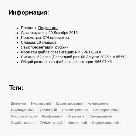
Информация:
Предмет:
Педагогика
Дата создания: 20 Декабря 2015 г.
Просмотры: 374 просмотра
Слайды: 10 слайдов
Язык презентации: русский
Форматы файла презентации:
PPT
,
PPTX
,
PDF
Скачали: 62 раза (Последний раз: 08 Августа 2026 г., в 05:50)
Общий размер всех файлов презентации: 966.07 Кб
Теги:
Долженко
Никитовский
Корректирование
Асмакаренко
Имитационный
Уровневый
Ориентирование
Разноуровневый
Инструментарий
Комфортный
Осваивать
Саморазвитие
Содействовать
Субъективный
Ценностный
Содержательный