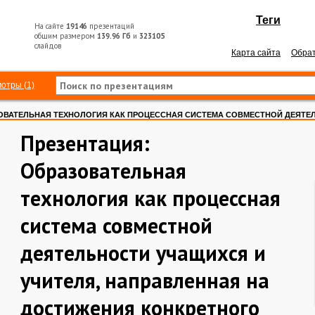
Теги
На сайте
19146
презентаций
общим размером
139.96 Гб
и
323105
слайдов
Карта сайта
Обрат
отры (1)
ОВАТЕЛЬНАЯ ТЕХНОЛОГИЯ КАК ПРОЦЕССНАЯ СИСТЕМА СОВМЕСТНОЙ ДЕЯТ
Презентация:
Образовательная
технология как процессная
система совместной
деятельности учащихся и
учителя, направленная на
достижения конкретного