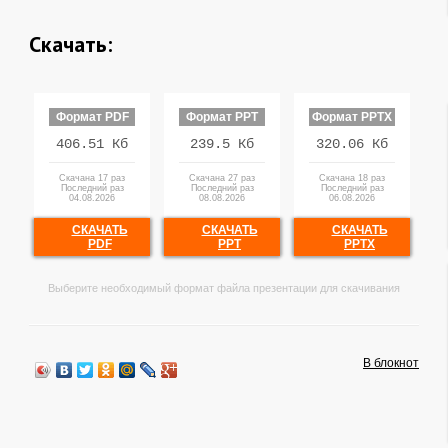
Скачать:
Формат PDF
Формат PPT
Формат PPTX
406.51 Кб
239.5 Кб
320.06 Кб
Скачана 17 раз
Скачана 27 раз
Скачана 18 раз
Последний раз
Последний раз
Последний раз
04.08.2026
08.08.2026
06.08.2026
СКАЧАТЬ
СКАЧАТЬ
СКАЧАТЬ
PDF
PPT
PPTX
Выберите необходимый формат файла презентации для скачивания
В блокнот