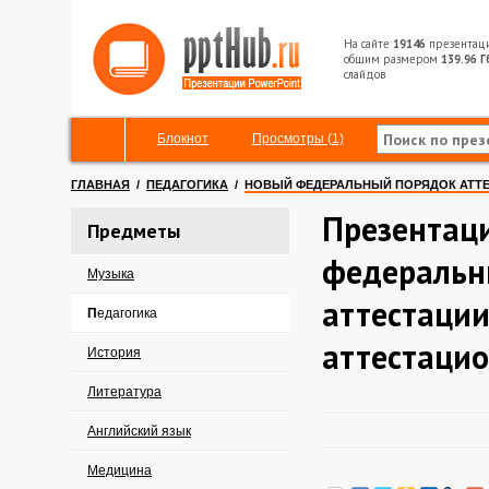
На сайте
19146
презентац
общим размером
139.96 Г
слайдов
Блокнот
Просмотры (1)
ГЛАВНАЯ
/
ПЕДАГОГИКА
/
НОВЫЙ ФЕДЕРАЛЬНЫЙ ПОРЯДОК АТТЕС
Презентац
Предметы
федеральн
Музыка
аттестации
Педагогика
аттестаци
История
Литература
Английский язык
Медицина