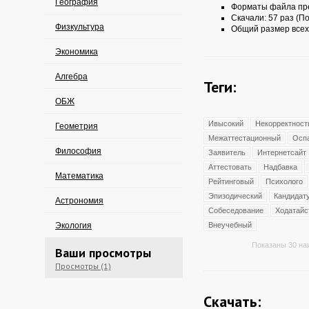
География
Форматы файла пр
Скачали: 57 раз (По
Физкультура
Общий размер всех
Экономика
Алгебра
Теги:
ОБЖ
Ивысокий
Некорректност
Геометрия
Межаттестационный
Осп
Философия
Заявитель
Интернетсайт
Аттестовать
Надбавка
Математика
Рейтинговый
Психолого
Эпизодический
Кандидат
Астрономия
Собеседование
Ходатайс
Экология
Внеучебный
Показаны 30 на
Ваши просмотры
Просмотры (1)
Скачать: