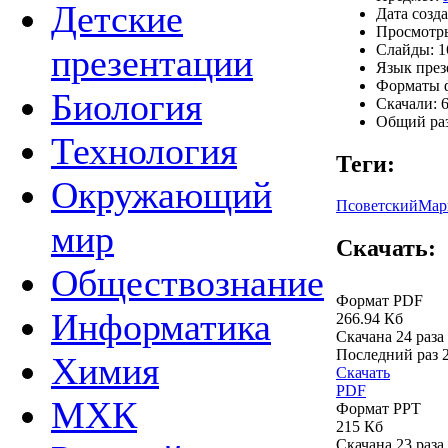
Детские
Дата созда
Просмотры
Слайды: 1
презентации
Язык през
Форматы ф
Биология
Скачали: 6
Общий раз
Технология
Теги:
Окружающий
Псоветский
Мар
мир
Скачать:
Обществознание
Формат PDF
Информатика
266.94 Кб
Скачана 24 раза
Последний раз
Химия
Скачать
PDF
МХК
Формат PPT
215 Кб
Скачана 23 раза