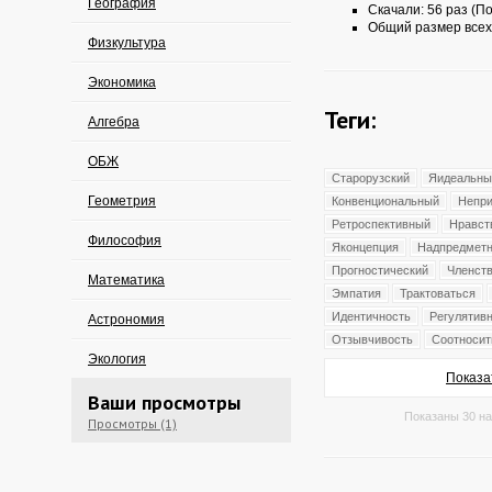
География
Скачали: 56 раз (По
Общий размер всех
Физкультура
Экономика
Теги:
Алгебра
ОБЖ
Старорузский
Яидеальны
Геометрия
Конвенциональный
Непри
Ретроспективный
Нравст
Философия
Яконцепция
Надпредмет
Прогностический
Членст
Математика
Эмпатия
Трактоваться
Идентичность
Регулятив
Астрономия
Отзывчивость
Соотносит
Экология
Показа
Ваши просмотры
Показаны 30 на
Просмотры (1)