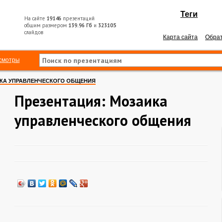
Теги
На сайте
19146
презентаций
общим размером
139.96 Гб
и
323105
слайдов
Карта сайта
Обрат
смотры
КА УПРАВЛЕНЧЕСКОГО ОБЩЕНИЯ
Презентация: Мозаика
управленческого общения