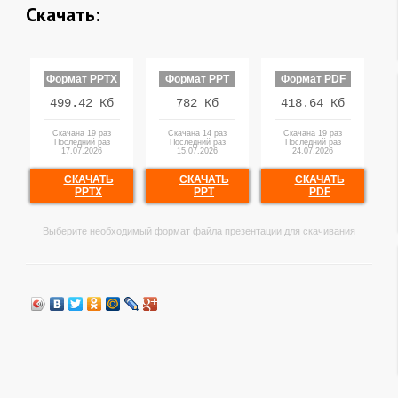
Скачать:
Формат PPTX
Формат PPT
Формат PDF
499.42 Кб
782 Кб
418.64 Кб
Скачана 19 раз
Скачана 14 раз
Скачана 19 раз
Последний раз
Последний раз
Последний раз
17.07.2026
15.07.2026
24.07.2026
СКАЧАТЬ
СКАЧАТЬ
СКАЧАТЬ
PPTX
PPT
PDF
Выберите необходимый формат файла презентации для скачивания