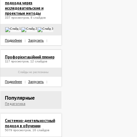
подхода через
исследовательские и
проектные методы
337 просмотров, 8 слайдов
Подробнее
Загрузить
|
|
Профорієнтаційний пленер
117 просмотров, 12 слайдов
Слайды не распознаны
Подробнее
Загрузить
|
|
Популярные
Педагогика
Системно-деятельностный
подход в обучении
5079 просмотров, 16 слайдов