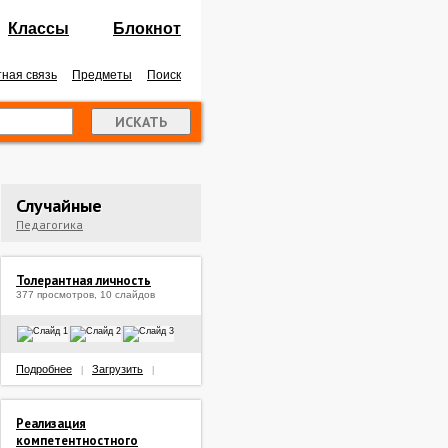
Классы
Блокнот
ная связь
Предметы
Поиск
Случайные
Педагогика
Толерантная личность
377 просмотров, 10 слайдов
Подробнее
Загрузить
|
|
Реализация
компетентностного