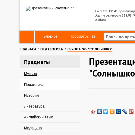
На сайте
19146
презентац
общим размером
139.96 Г
слайдов
Блокнот
Просмотры (1)
ГЛАВНАЯ
/
ПЕДАГОГИКА
/
ГРУППА №5 "СОЛНЫШКО"
Презентац
Предметы
"Солнышко
Музыка
Педагогика
История
Литература
Английский язык
Медицина