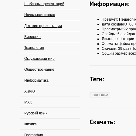
Информация:
Шаблоны презентаций
Начальная школа
Предмет:
Педагоги
Дата создания: 06 
Детские презентации
Просмотры: 92 про
Слайды: 6 слайдов
Биология
Язык презентации:
Форматы файла пр
Технология
Скачали: 39 раз (По
Общий размер всех
Окружающий мир
Обществознание
Теги:
Информатика
Химия
Солнышко
МХК
Русский язык
Скачать:
Физика
География