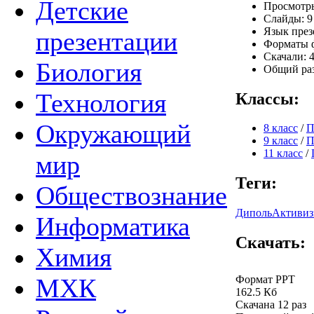
Детские
Просмотры
Слайды: 9
Язык през
презентации
Форматы ф
Скачали: 4
Биология
Общий раз
Технология
Классы:
Окружающий
8 класс
/
П
9 класс
/
П
11 класс
/
мир
Теги:
Обществознание
Диполь
Активиз
Информатика
Скачать:
Химия
Формат PPT
МХК
162.5 Кб
Скачана 12 раз