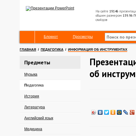
На сайте
19146
презентац
общим размером
139.96 Г
слайдов
Блокнот
Просмотры
ГЛАВНАЯ
/
ПЕДАГОГИКА
/
ИНФОРМАЦИЯ ОБ ИНСТРУМЕНТАХ
Презентац
Предметы
об инстру
Музыка
Педагогика
История
Литература
Английский язык
Медицина