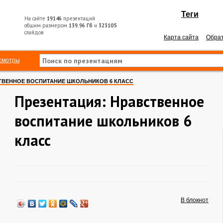
Теги
На сайте
19146
презентаций
общим размером
139.96 Гб
и
323105
слайдов
Карта сайта
Обрат
смотры
ТВЕННОЕ ВОСПИТАНИЕ ШКОЛЬНИКОВ 6 КЛАСС
Презентация: Нравственное
воспитание школьников 6
класс
В блокнот