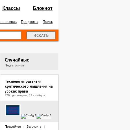
Классы
Блокнот
ная связь
Предметы
Поиск
Случайные
Педагогика
Технология развития
критического мышления на
уроках права
479 просмотров, 19 слайдов
Подробнее
Загрузить
|
|