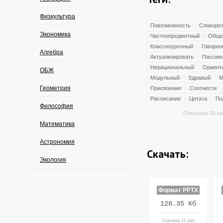
Физкультура
Повозможность
Словоре
Экономика
Частнопредметный
Обще
Классноурочный
Говорен
Алгебра
Актуализировать
Пассив
Нерациональный
Ориент
ОБЖ
Модульный
Здравый
М
Геометрия
Присвоение
Соотнести
Расписание
Цитата
По
Философия
Показаны 30 на
Математика
Астрономия
Скачать:
Экология
Формат PPTX
128.35 Кб
Скачана 12 раз