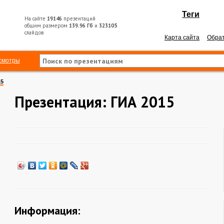
Теги
На сайте
19146
презентаций
общим размером
139.96 Гб
и
323105
слайдов
Карта сайта
Обрат
смотры
15
Презентация: ГИА 2015
Информация: