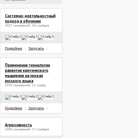
Системно-деятельностный
подход в обучении
2027 скачиваний, 16 слайдов
Подробнее
Загрузить
|
|
Применение технологии
развития критического
мышления на уроках
русского языка
1376 скачиваний, 21 слайд
Подробнее
Загрузить
|
|
Агрессивность
1058 скачиваний, 17 слайдов