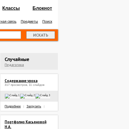
Классы
Блокнот
ная связь
Предметы
Поиск
Случайные
Педагогика
Содержание урока
317 просмотров, 11 слайдов
Подробнее
Загрузить
|
|
Портфолио Касьяновой
Н.А.