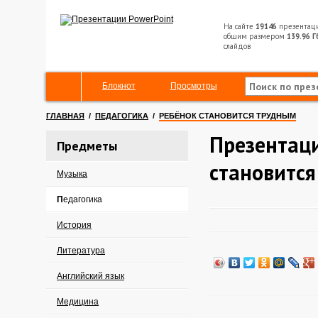
На сайте
19146
презентац
общим размером
139.96 Г
слайдов
Блокнот
Просмотры
ГЛАВНАЯ
/
ПЕДАГОГИКА
/
РЕБЁНОК СТАНОВИТСЯ ТРУДНЫМ
Презентаци
Предметы
становитс
Музыка
Педагогика
История
Литература
Английский язык
Медицина