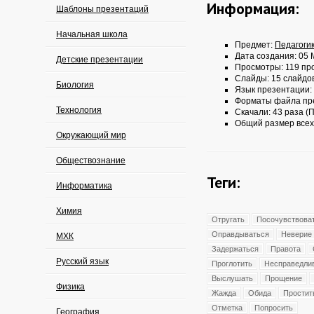
Информация:
Шаблоны презентаций
Начальная школа
Предмет:
Педагоги
Дата создания: 05 
Детские презентации
Просмотры: 119 пр
Слайды: 15 слайдо
Биология
Язык презентации:
Форматы файла пр
Технология
Скачали: 43 раза (П
Общий размер всех
Окружающий мир
Обществознание
Теги:
Информатика
Химия
Отругать
Посочувствова
Оправдываться
Неверие
МХК
Задержаться
Правота
Русский язык
Проглотить
Несправедли
Выслушать
Прощение
Физика
Жажда
Обида
Простит
Отметка
Попросить
География