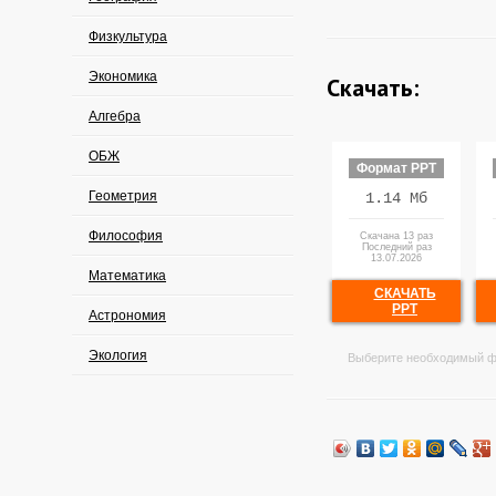
Физкультура
Экономика
Скачать:
Алгебра
ОБЖ
Формат PPT
Геометрия
1.14 Мб
Философия
Скачана 13 раз
Последний раз
13.07.2026
Математика
СКАЧАТЬ
PPT
Астрономия
Экология
Выберите необходимый ф