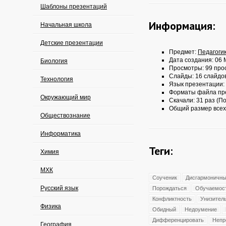
Шаблоны презентаций
Информация:
Начальная школа
Детские презентации
Предмет:
Педагоги
Дата создания: 06 
Биология
Просмотры: 99 про
Слайды: 16 слайдо
Технология
Язык презентации:
Форматы файла пр
Окружающий мир
Скачали: 31 раз (По
Общий размер всех
Обществознание
Информатика
Теги:
Химия
МХК
Соученик
Дисгармоничн
Русский язык
Порождаться
Обучаемос
Конфликтность
Унизител
Физика
Обидный
Недоумение
Дифференцировать
Непр
География