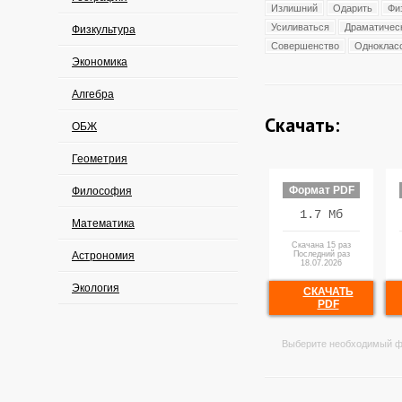
Излишний
Одарить
Фи
Усиливаться
Драматичес
Физкультура
Совершенство
Одноклас
Экономика
Алгебра
Скачать:
ОБЖ
Геометрия
Формат PDF
Философия
1.7 Мб
Математика
Скачана 15 раз
Астрономия
Последний раз
18.07.2026
Экология
СКАЧАТЬ
PDF
Выберите необходимый ф