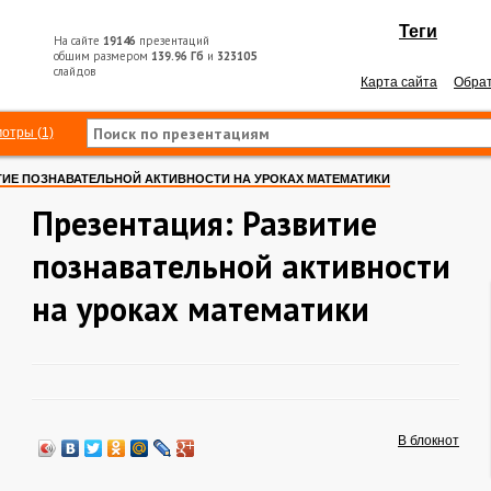
Теги
На сайте
19146
презентаций
общим размером
139.96 Гб
и
323105
слайдов
Карта сайта
Обрат
отры (1)
ТИЕ ПОЗНАВАТЕЛЬНОЙ АКТИВНОСТИ НА УРОКАХ МАТЕМАТИКИ
Презентация: Развитие
познавательной активности
на уроках математики
В блокнот