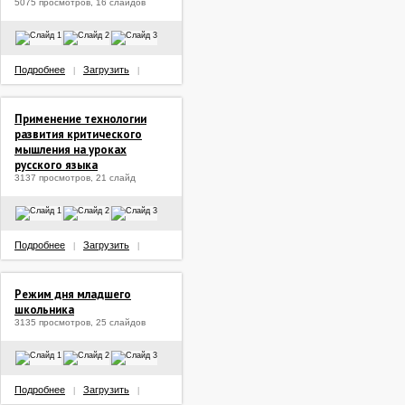
5075 просмотров, 16 слайдов
Подробнее
Загрузить
|
|
Применение технологии
развития критического
мышления на уроках
русского языка
3137 просмотров, 21 слайд
Подробнее
Загрузить
|
|
Режим дня младшего
школьника
3135 просмотров, 25 слайдов
Подробнее
Загрузить
|
|