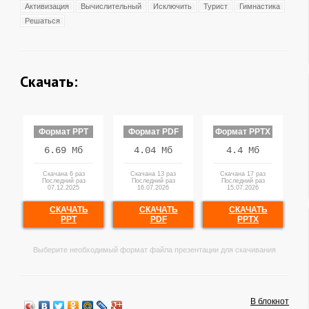
Активизация
Вычислительный
Исключить
Турист
Гимнастика
Решаться
Скачать:
Формат PPT
Формат PDF
Формат PPTX
6.69 Мб
4.04 Мб
4.4 Мб
Скачана 6 раз
Скачана 13 раз
Скачана 17 раз
Последний раз
Последний раз
Последний раз
07.12.2025
16.07.2026
15.07.2026
СКАЧАТЬ
СКАЧАТЬ
СКАЧАТЬ
PPT
PDF
PPTX
Выберите необходимый формат файла презентации для скачивания
В блокнот