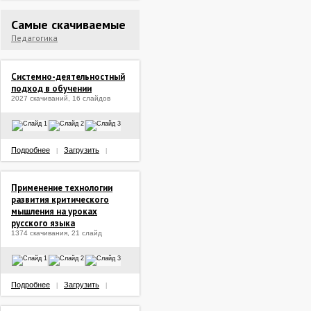
Самые скачиваемые
Педагогика
Системно-деятельностный
подход в обучении
2027 скачиваний, 16 слайдов
Подробнее
Загрузить
|
|
Применение технологии
развития критического
мышления на уроках
русского языка
1374 скачивания, 21 слайд
Подробнее
Загрузить
|
|