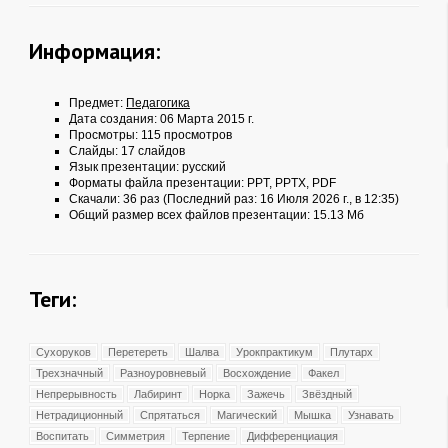
Информация:
Предмет:
Педагогика
Дата создания: 06 Марта 2015 г.
Просмотры: 115 просмотров
Слайды: 17 слайдов
Язык презентации: русский
Форматы файла презентации:
PPT
,
PPTX
,
PDF
Скачали: 36 раз (Последний раз: 16 Июля 2026 г., в 12:35)
Общий размер всех файлов презентации: 15.13 Мб
Теги:
Сухоруков
Перетереть
Шалва
Урокпрактикум
Плутарх
Трехзначный
Разноуровневый
Восхождение
Факел
Непрерывность
Лабиринт
Норка
Зажечь
Звёздный
Нетрадиционный
Спрятаться
Магический
Мышка
Узнавать
Воспитать
Симметрия
Терпение
Дифференциация