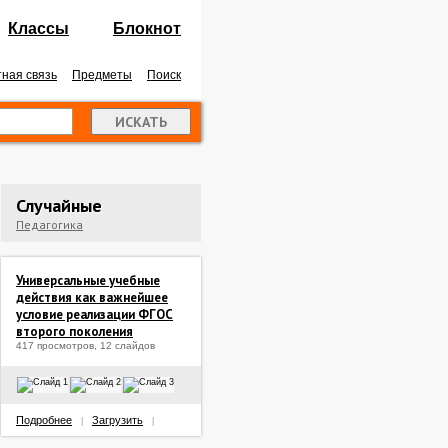
Классы
Блокнот
ная связь
Предметы
Поиск
Случайные
Педагогика
Универсальные учебные
действия как важнейшее
условие реализации ФГОС
второго поколения
417 просмотров, 12 слайдов
Подробнее
Загрузить
|
|