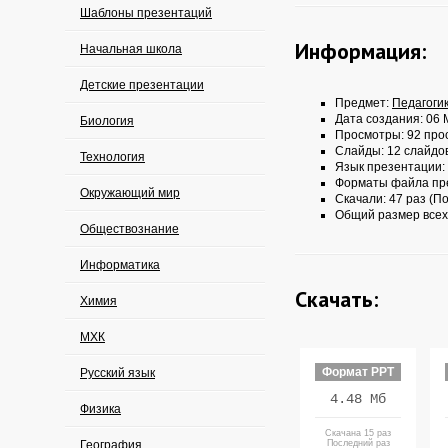
Шаблоны презентаций
Информация:
Начальная школа
Детские презентации
Предмет:
Педагоги
Дата создания: 06 
Биология
Просмотры: 92 про
Слайды: 12 слайдо
Технология
Язык презентации:
Форматы файла пр
Окружающий мир
Скачали: 47 раз (По
Общий размер всех
Обществознание
Информатика
Скачать:
Химия
МХК
Формат PPT
Русский язык
4.48 Мб
Физика
Скачана 15 раз
География
Последний раз