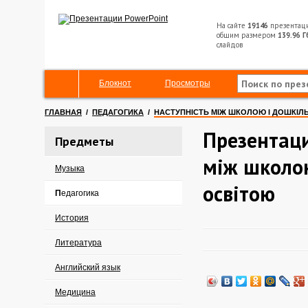
На сайте
19146
презентац
общим размером
139.96 Г
слайдов
Блокнот
Просмотры
ГЛАВНАЯ
/
ПЕДАГОГИКА
/
НАСТУПНІСТЬ МІЖ ШКОЛОЮ І ДОШКІ
Презентаци
Предметы
між школо
Музыка
освітою
Педагогика
История
Литература
Английский язык
Медицина