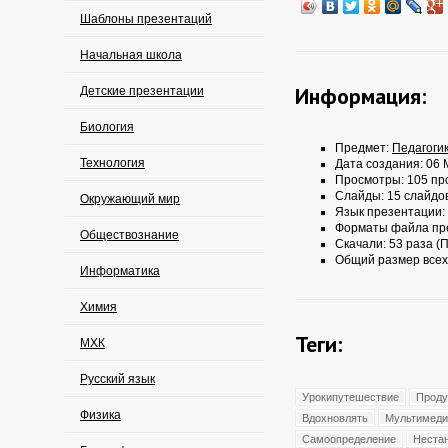
Шаблоны презентаций
Начальная школа
Информация:
Детские презентации
Биология
Предмет:
Педагоги
Технология
Дата создания: 06 
Просмотры: 105 пр
Слайды: 15 слайдо
Окружающий мир
Язык презентации:
Форматы файла пр
Обществознание
Скачали: 53 раза (П
Общий размер всех
Информатика
Химия
Теги:
МХК
Русский язык
Урокипутешествие
Прод
Физика
Вдохновлять
Мультимеди
Самоопределение
Неста