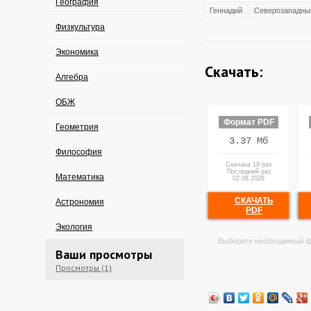
География
Геннадий
Северозападны
Физкультура
Экономика
Скачать:
Алгебра
ОБЖ
Формат PDF
Геометрия
3.37 Мб
Философия
Скачана 19 раз
Последний раз
Математика
02.08.2026
СКАЧАТЬ
Астрономия
PDF
Экология
Выберите необходимый ф
Ваши просмотры
Просмотры (1)