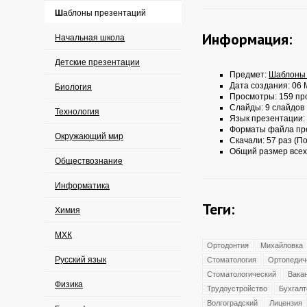
Шаблоны презентаций
Информация:
Начальная школа
Детские презентации
Предмет:
Шаблоны 
Дата создания: 06 
Биология
Просмотры: 159 пр
Слайды: 9 слайдов
Технология
Язык презентации:
Форматы файла пр
Окружающий мир
Скачали: 57 раз (По
Общий размер всех
Обществознание
Информатика
Теги:
Химия
МХК
Ортодонтия
Михайловка
Русский язык
Стоматология
Ортопедич
Стоматологический
Вака
Физика
Трудоустройство
Бухгалт
Волгоградский
Лицензия