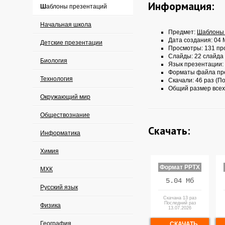
Информация:
Шаблоны презентаций
Начальная школа
Предмет:
Шаблоны 
Дата создания: 04 
Детские презентации
Просмотры: 131 пр
Слайды: 22 слайда
Биология
Язык презентации:
Форматы файла пр
Технология
Скачали: 46 раз (По
Общий размер всех
Окружающий мир
Обществознание
Скачать:
Информатика
Химия
Формат PPTX
МХК
5.04 Мб
Русский язык
Скачана 13 раз
Последний раз
Физика
13.07.2026
География
СКАЧАТЬ