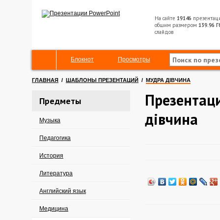
На сайте
19146
презентац
общим размером
139.96 Г
слайдов
Блокнот
Просмотры
ГЛАВНАЯ
/
ШАБЛОНЫ ПРЕЗЕНТАЦИЙ
/
МУДРА ДІВЧИНА
Презентац
Предметы
дівчина
Музыка
Педагогика
История
Литература
Английский язык
Медицина