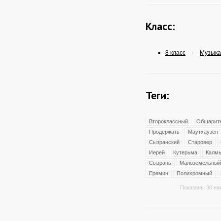
Класс:
8 класс
Музыка 
/
Теги:
Второклассный
Обшарит
Продержать
Маутхаузен
Сызранский
Старовер
Иерей
Кутерьма
Калм
Сызрань
Малоземельный
Еремин
Полихромный
Показаны 30 на