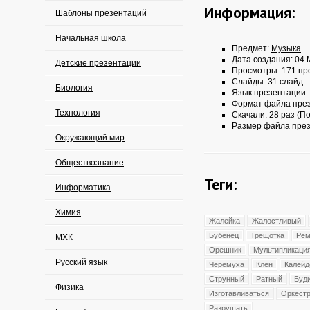
Информация:
Шаблоны презентаций
Начальная школа
Предмет:
Музыка
Дата создания: 04 
Детские презентации
Просмотры: 171 пр
Слайды: 31 слайд
Биология
Язык презентации:
Формат файла пре
Технология
Скачали: 28 раз (По
Размер файла през
Окружающий мир
Обществознание
Теги:
Информатика
Химия
Жалейка
Жалостливый
Бубенец
Трещотка
Ре
МХК
Орешник
Мультипликаци
Русский язык
Черёмуха
Клён
Калейд
Струнный
Ратный
Буд
Физика
Изготавливаться
Оркест
Разрушать