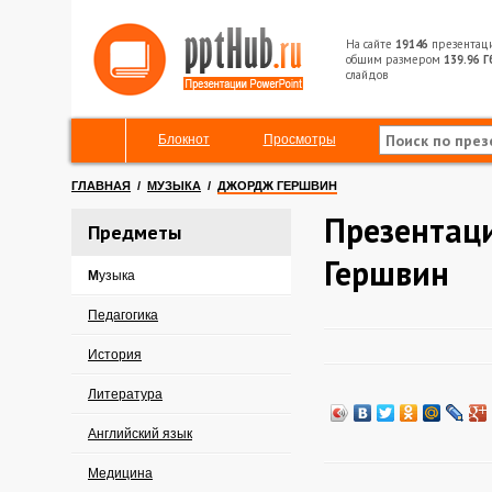
На сайте
19146
презентац
общим размером
139.96 Г
слайдов
Блокнот
Просмотры
ГЛАВНАЯ
/
МУЗЫКА
/
ДЖОРДЖ ГЕРШВИН
Презентац
Предметы
Гершвин
Музыка
Педагогика
История
Литература
Английский язык
Медицина