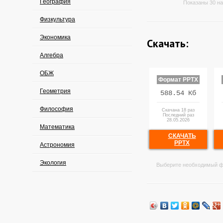
География
Показаны 30 на
Физкультура
Экономика
Скачать:
Алгебра
ОБЖ
Формат PPTX
Геометрия
588.54 Кб
Философия
Скачана 18 раз
Последний раз
28.05.2026
Математика
СКАЧАТЬ
PPTX
Астрономия
Экология
Выберите необходимый ф