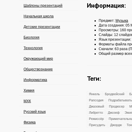
Информация:
Шаблоны презентаций
Начальная школа
Предмет:
Музыка
Дата создания: 05 
Детские презентации
Просмотры: 160 пр
Слайды: 12 слайдо
Биология
Язык презентации:
Форматы файла пр
Технология
Скачали: 63 раза (П
Общий размер всех
Окружающий мир
Обществознание
Теги:
Информатика
Химия
Янкель
Бродвейский
Б
Рапсодия
Подрабатывать
МХК
Джазовый
Продюсер
М
Русский язык
Либретто
Джозеф
Эмиг
Режиссёр
Примечательн
Физика
Присудить
Джордж
Тон