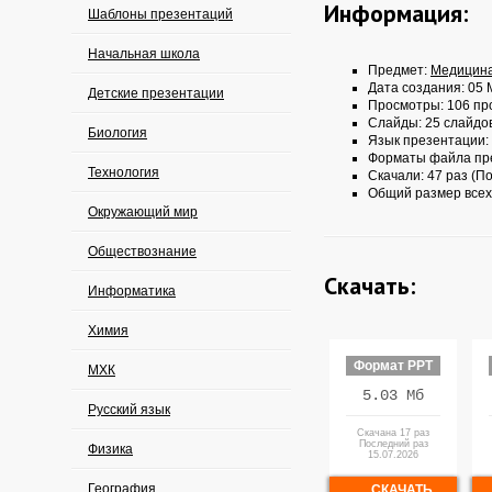
Информация:
Шаблоны презентаций
Начальная школа
Предмет:
Медицин
Дата создания: 05 
Детские презентации
Просмотры: 106 пр
Слайды: 25 слайдо
Биология
Язык презентации:
Форматы файла пр
Технология
Скачали: 47 раз (По
Общий размер всех
Окружающий мир
Обществознание
Скачать:
Информатика
Химия
Формат PPT
МХК
5.03 Мб
Русский язык
Скачана 17 раз
Последний раз
Физика
15.07.2026
География
СКАЧАТЬ