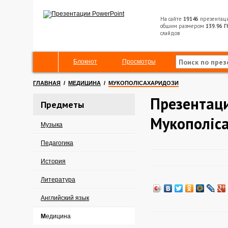
На сайте
19146
презентац
общим размером
139.96 Г
слайдов
Блокнот
Просмотры
ГЛАВНАЯ
/
МЕДИЦИНА
/
МУКОПОЛІСАХАРИДОЗИ
Презентац
Предметы
Мукополіс
Музыка
Педагогика
История
Литература
Английский язык
Медицина