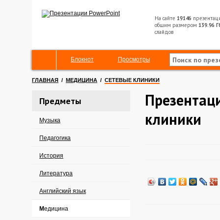
На сайте
19146
презентац
общим размером
139.96 Г
слайдов
Блокнот
Просмотры
ГЛАВНАЯ
/
МЕДИЦИНА
/
СЕТЕВЫЕ КЛИНИКИ
Презентаци
Предметы
клиники
Музыка
Педагогика
История
Литература
Английский язык
Медицина