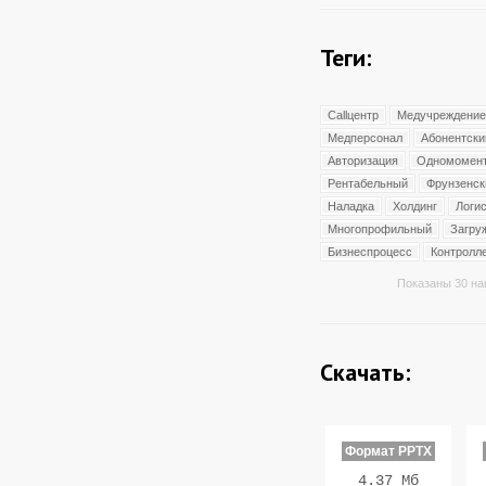
Теги:
Callцентр
Медучреждение
Медперсонал
Абонентски
Авторизация
Одномомен
Рентабельный
Фрунзенск
Наладка
Холдинг
Логи
Многопрофильный
Загру
Бизнеспроцесс
Контролл
Показаны 30 на
Скачать:
Формат PPTX
4.37 Мб