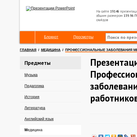
На сайте
19146
презентац
общим размером
139.96 Г
слайдов
Блокнот
Просмотры
ГЛАВНАЯ
/
МЕДИЦИНА
/
ПРОФЕССИОНАЛЬНЫЕ ЗАБОЛЕВАНИЯ М
Презентац
Предметы
Профессио
Музыка
заболеван
Педагогика
работнико
История
Литература
Английский язык
Медицина