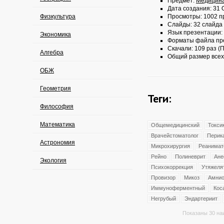
Предмет:
Медицин
Дата создания: 31 О
Физкультура
Просмотры: 1002 п
Слайды: 32 слайда
Язык презентации:
Экономика
Форматы файла пр
Скачали: 109 раз (П
Алгебра
Общий размер всех
ОБЖ
Геометрия
Теги:
Философия
Математика
Общемедицинский
Токси
Врачейстоматолог
Перик
Астрономия
Микрохирургия
Реанимат
Рейно
Полиневрит
Ане
Экология
Психокоррекция
Утяжеля
Провизор
Микоз
Амнио
Иммуноферментный
Кос
Негрубый
Эндартериит
Показаны 30 на