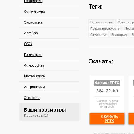
География
Теги:
Физкультура
Экономика
Всхлипывание
Электрот
Предосторожность
Неотл
Алгебра
Студентка
Волгоград
Б
ОБЖ
Геометрия
Скачать:
Философия
Математика
Формат PPTX
Астрономия
564.32 Кб
Экология
Скачана 24 раза
Последний раз
05.04.2026
Ваши просмотры
Просмотры (1)
СКАЧАТЬ
PPTX