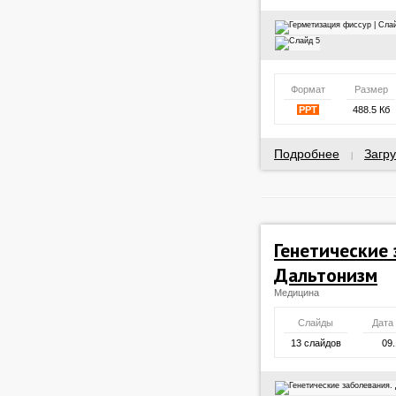
Формат
Размер
PPT
488.5 Кб
Подробнее
Загру
|
Генетические 
Дальтонизм
Медицина
Слайды
Дата
13 слайдов
09.