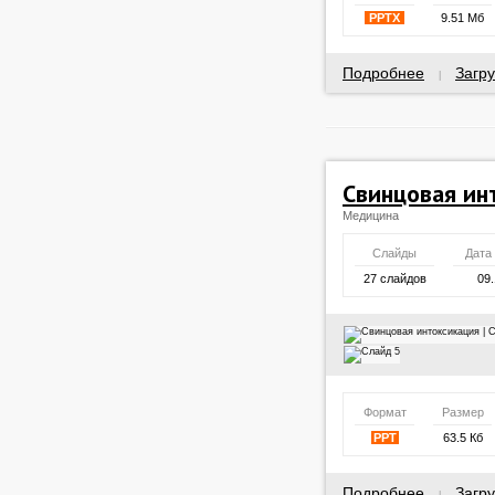
PPTX
9.51 Мб
Подробнее
Загру
|
Свинцовая ин
Медицина
Слайды
Дата
27 слайдов
09.
Формат
Размер
PPT
63.5 Кб
Подробнее
Загру