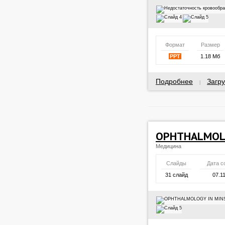
Формат
Размер
PPT
1.18 Мб
Подробнее
Загру
|
OPHTHALMOLO
Медицина
Слайды
Дата с
31 слайд
07.1