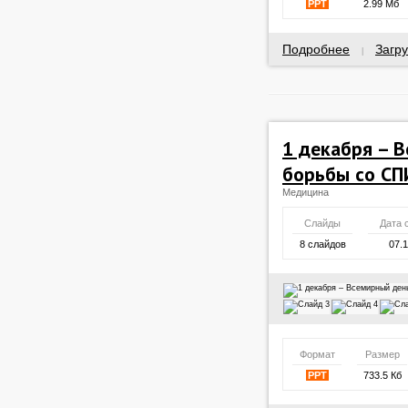
PPT
2.99 Мб
Подробнее
Загру
|
1 декабря – 
борьбы со С
Медицина
Слайды
Дата 
8 слайдов
07.
Формат
Размер
PPT
733.5 Кб