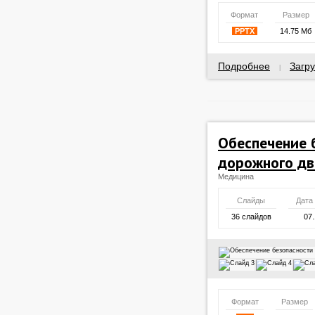
Формат
Размер
PPTX
14.75 Мб
Подробнее
Загру
|
Обеспечение 
дорожного д
Медицина
Слайды
Дата
36 слайдов
07.
Формат
Размер