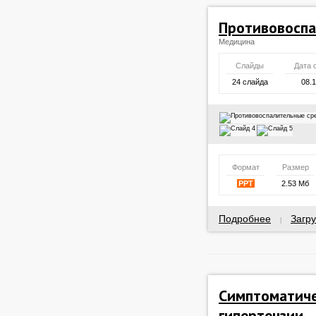
Противовоспа
Медицина
Слайды
Дата 
24 слайда
08.
Формат
Размер
PPT
2.53 Мб
Подробнее
Загру
|
Симптоматиче
гипертензии