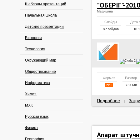
"ОБЕРІГ"-201
Шаблоны презентаций
Медицина
Начальная школа
Слайды
Дата 
Детские презентации
8 слайдов
10.
Биология
Технология
Окружающий мир
Обществознание
Формат
Размер
Информатика
PPT
3.37 Мб
Химия
Подробнее
Загру
|
МХК
Русский язык
Физика
Апарат штучно
География