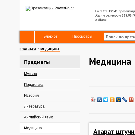
На сайте
19146
презентац
общим размером
139.96 Г
слайдов
Блокнот
Просмотры
ГЛАВНАЯ
/
МЕДИЦИНА
Медицина
Предметы
Музыка
Педагогика
История
Литература
Английский язык
Медицина
Апарат штучно