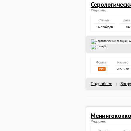
Серологическ
Медицина
Слайды
Дата
16 слайдов
06.
Формат
Размер
PPT
205.5 Кб
Подробнее
Загру
|
Менингококко
Медицина