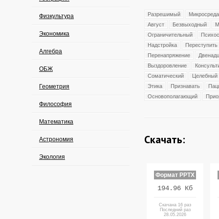
Разрешимый
Микросреда
Физкультура
Август
Безвыходный
М
Экономика
Ограничительный
Психос
Надстройка
Переступить
Алгебра
Перенапряжение
Двенад
Выздоровление
Консульт
ОБЖ
Соматический
Целебный
Геометрия
Этика
Признавать
Пац
Основополагающий
Прио
Философия
Математика
Скачать:
Астрономия
Экология
Формат PPTX
194.96 Кб
Скачана 16 раз
Последний раз
28.05.2026