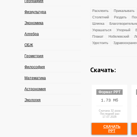
География
Расклеить
Прикалывать
Физкультура
Столетний
Раздать
По
Экономика
Шляпка
Благотворительн
Украшаться
Упорный
Алгебра
Плакат
Нобелевский
Л
Удостоить
Здравоохране
ОБЖ
Геометрия
Философия
Скачать:
Математика
Астрономия
Формат PPT
Экология
1.73 Мб
Скачана 32 раза
Последний раз
17.07.2026
СКАЧАТЬ
PPT